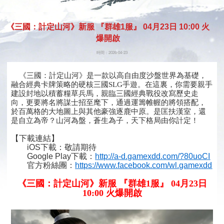
開始遊
《三國：計定山河》新服 『群雄1服』 04月23日 10:00 火
戲
爆開啟
時間：2026-04-23
《三國：計定山河》是一款以高自由度沙盤世界為基礎，
融合經典卡牌策略的硬核三國SLG手遊。在這裏，你需要親手
建設封地以積蓄糧草兵馬，親臨三國經典戰役改寫歷史走
向，更要將名將謀士招至麾下，通過運籌帷幄的將領搭配，
於百萬格的大地圖上與其他豪強逐鹿中原。是匡扶漢室，還
是自立為帝？山河為盤，蒼生為子，天下格局由你計定！
【下載連結】
iOS下載：敬請期待
Google Play下載：
http://a-d.gamexdd.com/?80uoCI
官方粉絲團：
https://www.facebook.com/wl.gamexdd
《三國：計定山河》新服 『群雄1服』 04月23日
10:00 火爆開啟