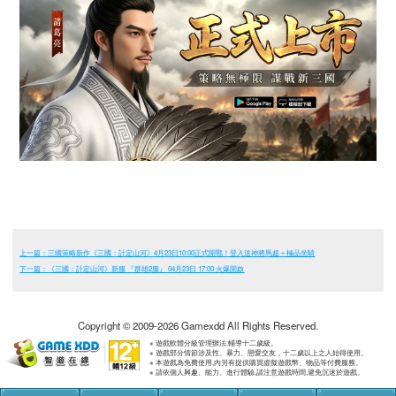
上一篇：三國策略新作《三國：計定山河》4月23日10:00正式開戰！登入送神將馬超＋極品坐騎
下一篇：《三國：計定山河》新服 『群雄2服』 04月23日 17:00 火爆開啟
Copyright © 2009-2026 Gamexdd All Rights Reserved.
※ 遊戲軟體分級管理辦法:輔導十二歲級。
※ 遊戲部分情節涉及性、暴力、戀愛交友，十二歲以上之人始得使用。
※ 本遊戲為免費使用,內另有提供購買虛擬遊戲幣、物品等付費服務。
※ 請依個人興趣、能力、進行體驗,請注意遊戲時間,避免沉迷於遊戲。