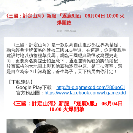
開始遊
《三國：計定山河》新服 『逐鹿6服』 06月04日 10:00 火
戲
爆開啟
時間：2026-06-04
《三國：計定山河》是一款以高自由度沙盤世界為基礎，
融合經典卡牌策略的硬核三國SLG手遊。在這裏，你需要親手
建設封地以積蓄糧草兵馬，親臨三國經典戰役改寫歷史走
向，更要將名將謀士招至麾下，通過運籌帷幄的將領搭配，
於百萬格的大地圖上與其他豪強逐鹿中原。是匡扶漢室，還
是自立為帝？山河為盤，蒼生為子，天下格局由你計定！
【下載連結】
Google Play下載：
http://a-d.gamexdd.com/?80uoCI
官方粉絲團：
https://www.facebook.com/wl.gamexdd
《三國：計定山河》新服 『逐鹿6服』 06月04日
10:00 火爆開啟