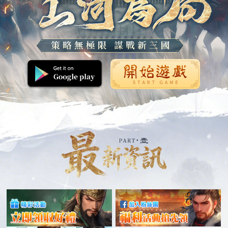
開始遊
戲